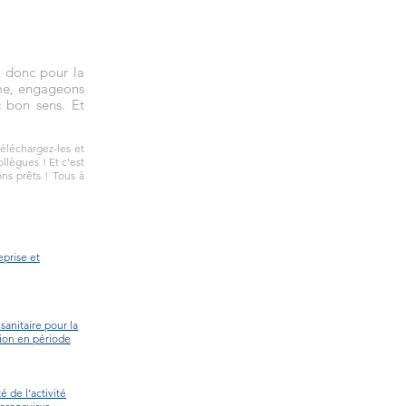
t donc pour la
me, engageons
c bon sens. Et
téléchargez-les et
llègues ! Et c’est
ons prêts ! Tous à
eprise et
sanitaire pour la
tion en période
 de l’activité