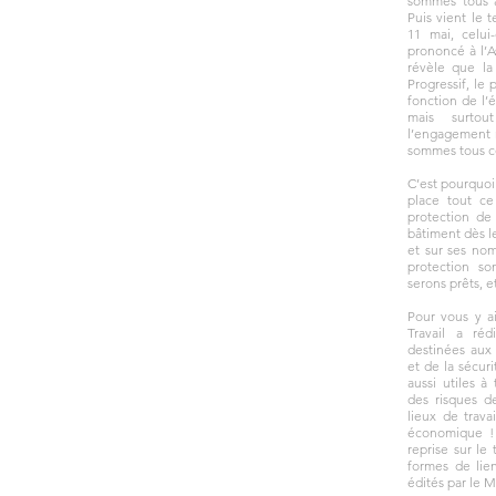
sommes tous a
Puis vient le
11 mai, celui
prononcé à l’As
révèle que la 
Progressif, le
fonction de l’é
mais surto
l’engagement 
sommes tous c
C’est pourquoi
place tout ce 
protection de
bâtiment dès l
et sur ses nom
protection so
serons prêts, e
Pour vous y a
Travail a réd
destinées aux
et de la sécuri
aussi utiles à 
des risques d
lieux de travai
économique ! 
reprise sur le 
formes de lie
édités par le M