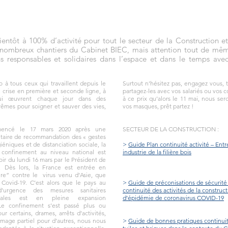
ientôt à 100% d’activité pour tout le secteur de la Construction e
 nombreux chantiers du Cabinet BIEC, mais attention tout de mê
s responsables et solidaires dans l’espace et dans le temps ave
 à tous ceux qui travaillent depuis le
Surtout n’hésitez pas, engagez vous, 
 crise en première et seconde ligne, à
partagez-les avec vos salariés ou vos co
ui œuvrent chaque jour dans des
à ce prix qu’alors le 11 mai, nous ser
rêmes pour soigner et sauver des vies,
vos masques, prêt partez !
encé le 17 mars 2020 après une
SECTEUR DE LA CONSTRUCTION :
taire de recommandation des « gestes
iéniques et de distanciation sociale, la
>
Guide Plan continuité activité – Entr
 confinement au niveau national est
industrie de la filière bois
ir du lundi 16 mars par le Président de
. Dès lors, la France est entrée en
ire” contre le virus venu d’Asie, que
Covid-19. C’est alors que le pays au
>
Guide de préconisations de sécurité 
’urgence des mesures sanitaires
continuité des activités de la construc
tales est en pleine expansion
d’épidémie de coronavirus COVID-19
Le confinement s’est passé plus ou
r certains, drames, arrêts d’activités,
hômage partiel pour d’autres, nous nous
>
Guide de bonnes pratiques continuité