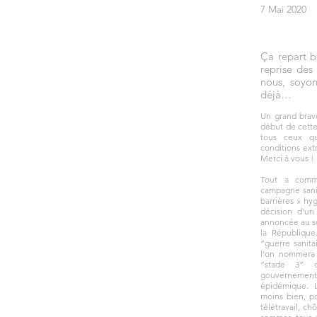
7 Mai 2020
Ça repart b
reprise des
nous, soyon
déjà…
Un grand bravo
début de cette
tous ceux q
conditions ext
Merci à vous !
Tout a comm
campagne sani
barrières » hyg
décision d’un
annoncée au so
la République
“guerre sanita
l’on nommera 
“stade 3” d
gouvernemen
épidémique. 
moins bien, pou
télétravail, c