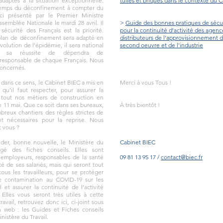
daptés à la situation exceptionnelle.
tuiles et briques dans le contexte du 
 temps du déconfinement à compter du
-ci présenté par le Premier Ministre
semblée Nationale le mardi 28 avril. Il
>
Guide des bonnes pratiques de sécur
sécurité des Français est la priorité.
pour la continuité d’activité des agen
 plan de déconfinement sera adapté en
distributeurs de l’approvisionnement 
volution de l’épidémie, il sera national
second oeuvre et de l’industrie
ut sa réussite de dépendra de
responsable de chaque Français. Nous
oncernés.
 dans ce sens, le Cabinet BIEC a mis en
Merci à vous Tous !
qu’il faut respecter, pour assurer la
 tout nos métiers de construction en
e 11 mai. Que ce soit dans ses bureaux,
À très bientôt !
breux chantiers des règles strictes de
nt nécessaires pour la reprise. Nous
t vous ?
ider, bonne nouvelle, le Ministère du
Cabinet BIEC
igé des fiches conseils. Elles sont
 employeurs, responsables de la santé
09 81 13 95 17 /
contact@biec.fr
té de ses salariés, mais qui seront tout
tous les travailleurs, pour se protéger
e contamination au COVID-19 sur les
l et assurer la continuité de l’activité
Elles vous seront très utiles à cette
travail, retrouvez donc ici, ci-joint sous
n web : les Guides et Fiches conseils
inistère du Travail.