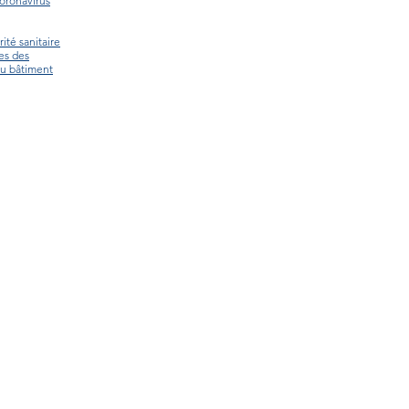
Coronavirus
ité sanitaire
ces des
du bâtiment