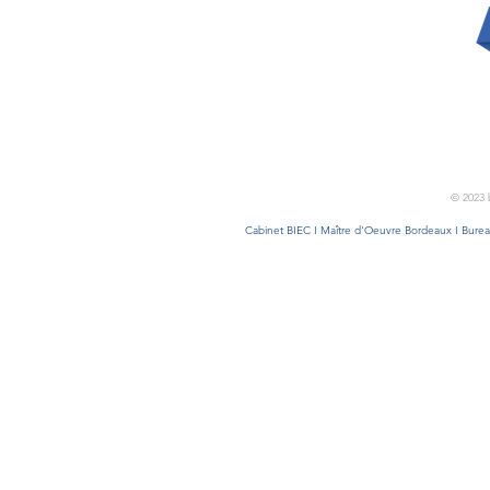
© 2023 
Cabinet BIEC I Maître d'Oeuvre Bordeaux I Bureau