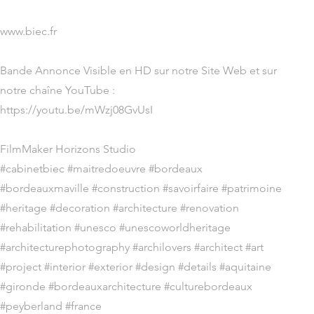
www.biec.fr
Bande Annonce Visible en HD sur notre Site Web et sur
notre chaîne YouTube :
https://youtu.be/mWzj08GvUsI
FilmMaker Horizons Studio
#cabinetbiec #maitredoeuvre #bordeaux
#bordeauxmaville #construction #savoirfaire #patrimoine
#heritage #decoration #architecture #renovation
#rehabilitation #unesco #unescoworldheritage
#architecturephotography #archilovers #architect #art
#project #interior #exterior #design #details #aquitaine
#gironde #bordeauxarchitecture #culturebordeaux
#peyberland #france