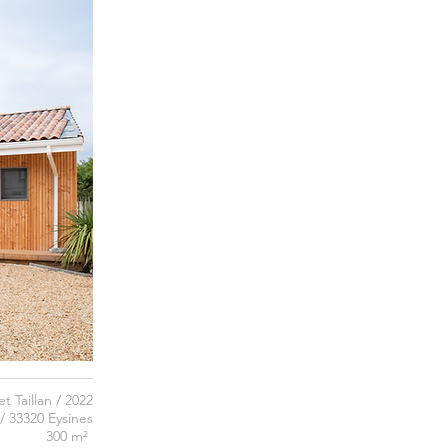
et Taillan / 2022
/ 33320 Eysines
300 m²