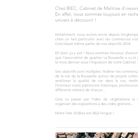
Chez BIEC, Cabinet de Maîtrise d'oeuvr
En effet, nous sommes toujours en rech
univers à découvrir !
Notamment, nous avions envie depuis longtemp
créer un lien particulier avec les commerces vois
Cela faisait même partie de nos objectifs 2018.
Eh bien ça y est ! Nous sommes heureux d'anno
que l'association de quartier La Rousselle a vu le 
le mois dernier sous l'impulsion de notre Cabinet.
Ses objectifs sont multiples: fédérer les commerç
de la rue de la Rousselle autour de projets collect
améliorer la qualité de vie dans la rue, mett
l'honneur notre patrimoine historique, promouvoir
différents métiers de chacun...
Cela va passer par l'idée de végétalisme la 
organiser des expositions a des vides greniers...
Notre liste d'idées est déjà longue !