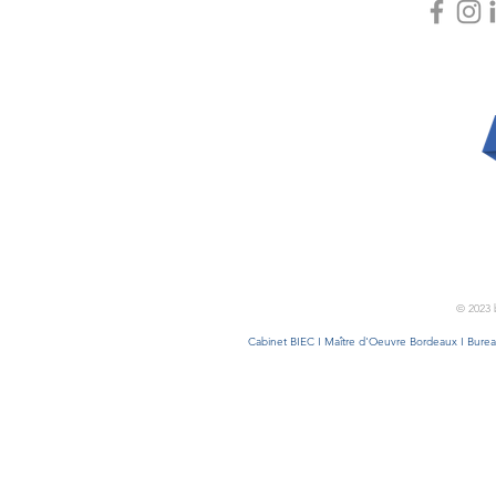
© 2023 
Cabinet BIEC I Maître d'Oeuvre Bordeaux I Bureau