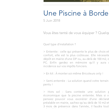
Une Piscine à Bordea
5 Juin 2018
Vous êtes tenté de vous équiper ? Quelqu
Quel type d'installation ?
> Enterrée : celle qui présente le plus de choix e
confort, elle est la plus coûteuse. Elle nécessit
dépôt en mairie d'une DP ou, au-delà de 100 m2, 
PC. Enfin gardez en mémoire qu'il y aura 
incidence sur vos impôts fonciers.
> En kit : À monter soi-même Bricoleurs only !
> Semi-enterrée : La solution quand votre terrain
pentu !
> Hors sol : Sans conteste une solution p
économique que la piscine enterrée. Mais si v
pensiez pouvoir vous exonérer d'une déclarat
préalable en mairie, sachez qu'au delà de 10 m2 e
3 mois de présence dans l'année, il faudra tou