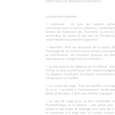
même faire une demande d'autorisation.
Les piscines originales :
> Intérieure : Un luxe qui requiert certai
contraintes pour sa bonne utilisation, notammen
termes de traitement de l'humidité ou encore
profondeur du bassin (il faut que les fondation
votre habitation puissent la supporter)
> Naturelle : Pour les amoureux de la nature, el
l'avantage de ne contenir aucun produit chimique
sa maintenance est minimum puisque les plan
aquatiques se chargent de son entretien !
> La mini piscine (en-dessous de 10 mètres) : Elle
choisie le plus souvent pour des raisons budgéta
ou d'espace insuffisant. Nul besoin d'autorisatio
travaux pour ce modèle.
> Le couloir de nage : Pour les sportifs, sa long
25 m et + se prête à l'entrainement, tandis qu
petite profondeur, 1.60 m max, facilite l'aquagym !
> Le Spa de nage pour un bon compromis en
l'hydrothérapie et la natation : Une partie avec
sièges et des buses de massage, une autre de 4 
m consacrée à la nage avec un contre courant 